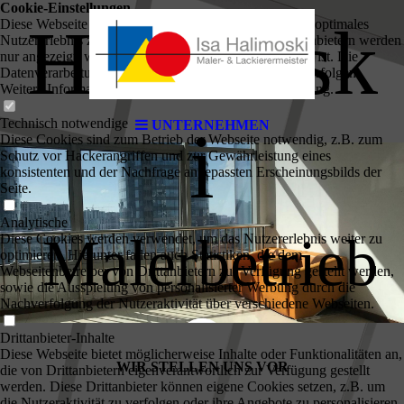
Cookie-Einstellungen
Halimosk
Diese Webseite verwendet Cookies, um Besuchern ein optimales
Nutzererlebnis zu bieten. Bestimmte Inhalte von Drittanbietern werden
nur angezeigt, wenn die entsprechende Option aktiviert ist. Die
Datenverarbeitung kann dann auch in einem Drittland erfolgen.
Weitere Informationen hierzu in der Datenschutzerklärung.
Technisch notwendige
UNTERNEHMEN
i
Diese Cookies sind zum Betrieb der Webseite notwendig, z.B. zum
Schutz vor Hackerangriffen und zur Gewährleistung eines
konsistenten und der Nachfrage angepassten Erscheinungsbilds der
Seite.
Analytische
Malerbetrieb
Diese Cookies werden verwendet, um das Nutzererlebnis weiter zu
optimieren. Hierunter fallen auch Statistiken, die dem
Webseitenbetreiber von Drittanbietern zur Verfügung gestellt werden,
sowie die Ausspielung von personalisierter Werbung durch die
Nachverfolgung der Nutzeraktivität über verschiedene Webseiten.
Drittanbieter-Inhalte
Diese Webseite bietet möglicherweise Inhalte oder Funktionalitäten an,
WIR STELLEN UNS VOR
die von Drittanbietern eigenverantwortlich zur Verfügung gestellt
werden. Diese Drittanbieter können eigene Cookies setzen, z.B. um
die Nutzeraktivität zu verfolgen oder ihre Angebote zu personalisieren