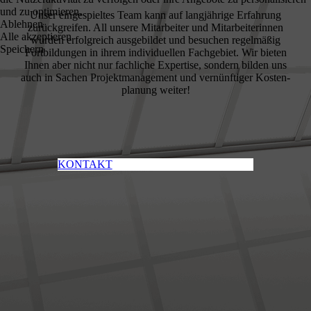
und zu optimieren.
Unser eingespieltes Team kann auf langjährige Erfahrung
Ablehnen
zurückgreifen. All unsere Mitarbeiter und Mitarbeiterinnen
Alle akzeptieren
wurden erfolgreich ausgebildet und besuchen regelmäßig
Speichern
Fortbildungen in ihrem individuellen Fachgebiet. Wir bieten
Ihnen aber nicht nur fachliche Expertise, sondern bilden uns
auch in Sachen Projekt­manage­ment und vernünftiger Kosten­
planung weiter!
KONTAKT