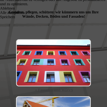
und zu optimieren.
Ablehnen
Gestalten, pflegen, schützen: wir kümmern uns um Ihre
Alle akzeptieren
Wände, Decken, Böden und Fassaden!
Speichern
» Fassaden und WDVS