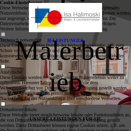
ski
Cookie-Einstellungen
Diese Webseite verwendet Cookies, um Besuchern ein optimales
Nutzererlebnis zu bieten. Bestimmte Inhalte von Drittanbietern werden
nur angezeigt, wenn die entsprechende Option aktiviert ist. Die
Datenverarbeitung kann dann auch in einem Drittland erfolgen.
Weitere Informationen hierzu in der Datenschutzerklärung.
Malerbetr
Technisch notwendige
LEISTUNGEN
Diese Cookies sind zum Betrieb der Webseite notwendig, z.B. zum
Schutz vor Hackerangriffen und zur Gewährleistung eines
konsistenten und der Nachfrage angepassten Erscheinungsbilds der
Seite.
ieb
Analytische
Diese Cookies werden verwendet, um das Nutzererlebnis weiter zu
optimieren. Hierunter fallen auch Statistiken, die dem
Webseitenbetreiber von Drittanbietern zur Verfügung gestellt werden,
sowie die Ausspielung von personalisierter Werbung durch die
Nachverfolgung der Nutzeraktivität über verschiedene Webseiten.
Drittanbieter-Inhalte
Diese Webseite bietet möglicherweise Inhalte oder Funktionalitäten an,
UNSERE LEISTUNGEN FÜR SIE
die von Drittanbietern eigenverantwortlich zur Verfügung gestellt
werden. Diese Drittanbieter können eigene Cookies setzen, z.B. um
die Nutzeraktivität zu verfolgen oder ihre Angebote zu personalisieren