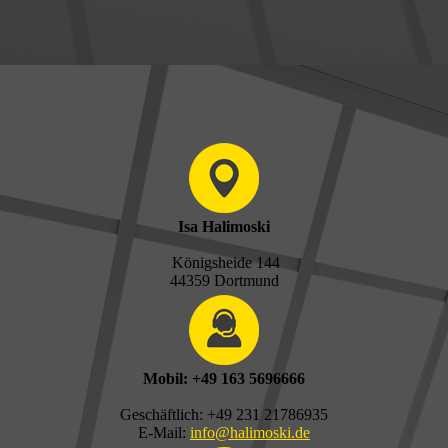
Isa Halimoski
Königsheide 144
44359 Dortmund
Mobil: +49 163 5696666
Geschäftlich: +49 231 21786935
E-Mail:
info@halimoski.de