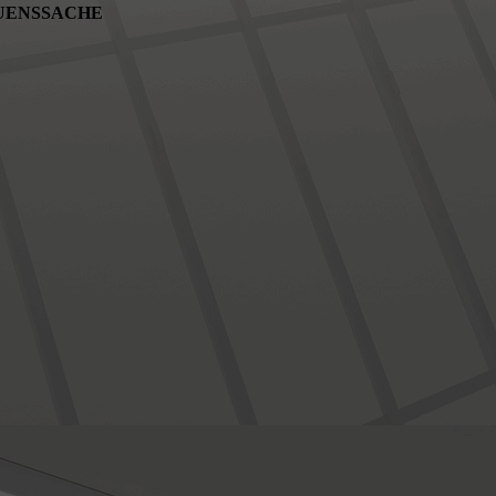
U­ENS­SACHE