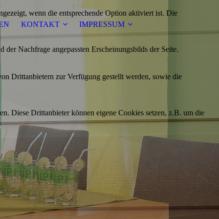
ezeigt, wenn die entsprechende Option aktiviert ist. Die
EN
KONTAKT
IMPRESSUM
d der Nachfrage angepassten Erscheinungsbilds der Seite.
on Drittanbietern zur Verfügung gestellt werden, sowie die
den. Diese Drittanbieter können eigene Cookies setzen, z.B. um die