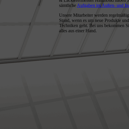
& Lackierermeister Halimoski haben Si
sämtliche
Aufgaben im Außen- und In
Unsere Mitarbeiter werden regelmäßig
Stand, wenn es um neue Produkte und
Techniken geht. Bei uns bekommen Sie
alles aus einer Hand.