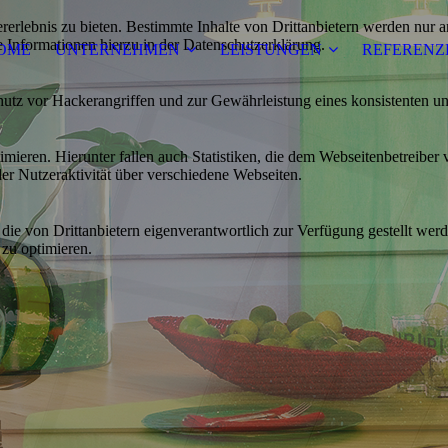
lebnis zu bieten. Bestimmte Inhalte von Drittanbietern werden nur ang
e Informationen hierzu in der Datenschutzerklärung.
OME
UNTERNEHMEN
LEISTUNGEN
REFERENZ
utz vor Hackerangriffen und zur Gewährleistung eines konsistenten un
ieren. Hierunter fallen auch Statistiken, die dem Webseitenbetreiber v
r Nutzeraktivität über verschiedene Webseiten.
 die von Drittanbietern eigenverantwortlich zur Verfügung gestellt wer
 zu optimieren.